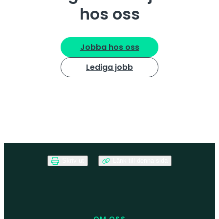
hos oss
Jobba hos oss
Lediga jobb
Skriv ut
Länk till denna sida
OM OSS